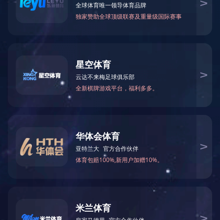
冶金渣、保护渣等高温物性检测设备
企业荣誉
冶金石灰活性度测定仪
联系我们
矿石、焦炭物理检测及制样设备
工业分析、测硫仪等
■ 不符合标：GB/T 2565-2014《煤的可磨性平均值核查