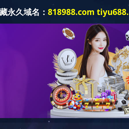
0412
-开云(中国)
产品展示
公司简介
开云线上官网
企业业