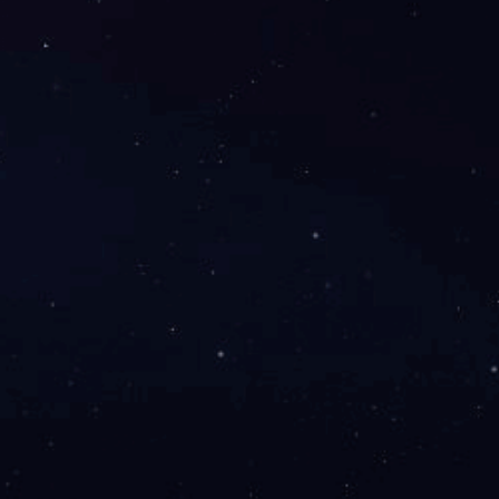
维码特征参数、连晶特征参数等科学研究。
转动或手动操作时转动。 ● 加热流速进攻：20℃/min ●
50Hz ● 额定容量电机功率：15kW ● 外型长宽高：
下一页
视频观赏
标准下载
企业荣誉
联系我们
5080 新疆市场部 手机：18641242835 电话：0991-3651089