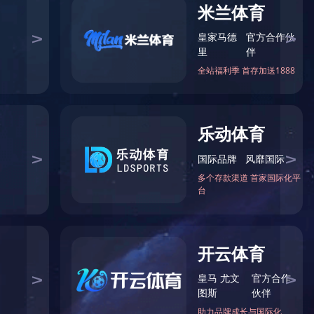
焦球形状与人工制焦球法一致或优于人工制焦球。