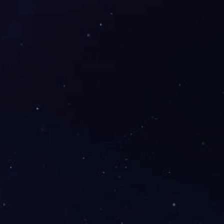
测定度数值：0.1℃（PT100），0.5℃（热电偶及补偿导线）●