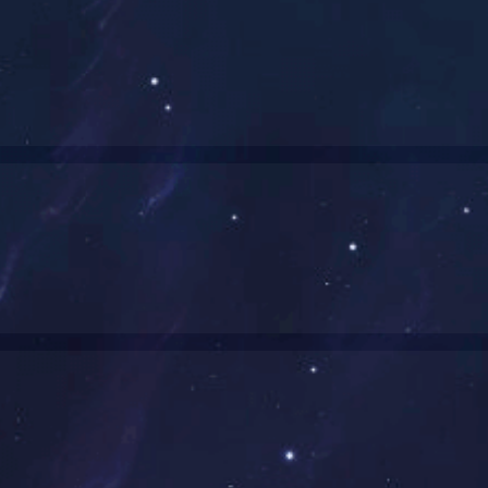
研发的焦炭反应性制样系统，全部制样过程机械化操作，没有人为误差，
HD-572全自动生石灰活性测定仪