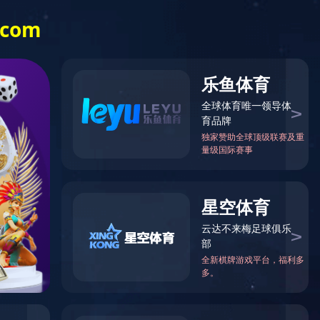
-8252920、0412-8252930
搜索
绩
技术交流
视频观赏
标准下载
企业荣誉
联系我们